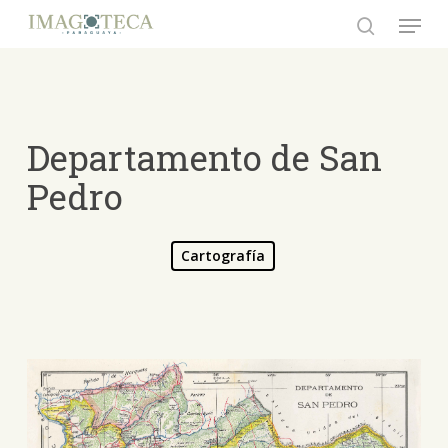
Skip
Menu
to
search
Close
main
Menu
content
Departamento de San
Pedro
Cartografía