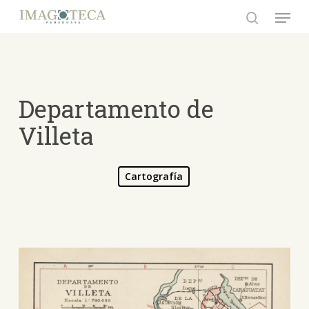
Skip
Menu
to
search
Close
main
Menu
content
Departamento de
Villeta
Cartografía