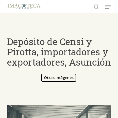
Skip
Menu
to
search
Close
main
Menu
content
Depósito de Censi y
Pirotta, importadores y
exportadores, Asunción
Otras imágenes