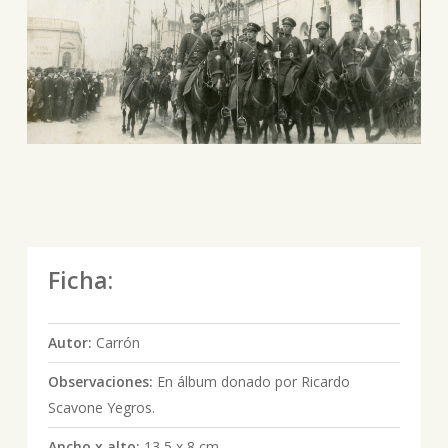
Ficha:
Autor:
Carrón
Observaciones:
En álbum donado por Ricardo
Scavone Yegros.
Ancho x alto:
13,5 x 8 cm