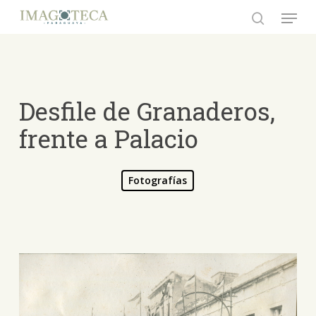
Skip
Menu
to
search
Close
main
Menu
content
Desfile de Granaderos,
frente a Palacio
Fotografías