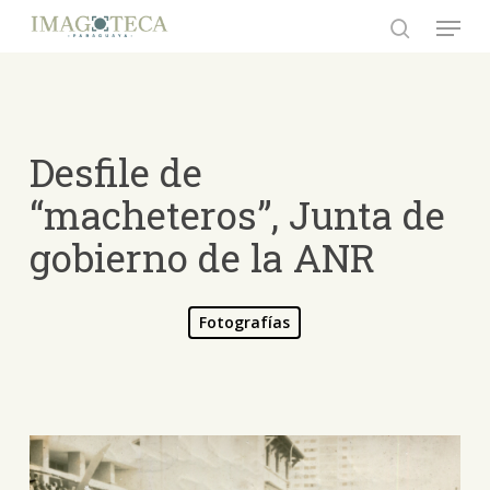
Skip
Menu
to
search
Close
main
Menu
content
Desfile de
“macheteros”, Junta de
gobierno de la ANR
Fotografías