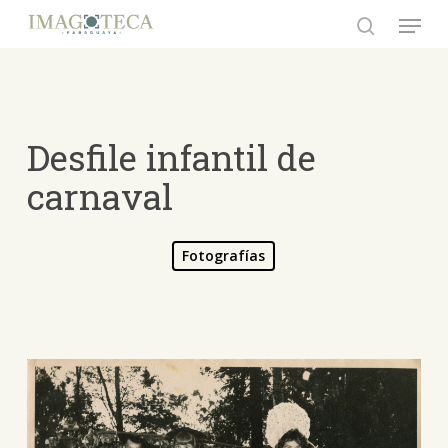
Skip
Menu
to
search
Close
main
Menu
content
Desfile infantil de
carnaval
Fotografías