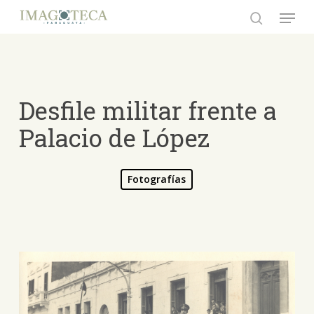
Skip
Menu
to
search
Close
main
Menu
content
Desfile militar frente a
Palacio de López
Fotografías