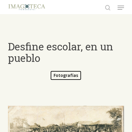
Skip
Menu
to
search
Close
main
Menu
content
Desfine escolar, en un
pueblo
Fotografías