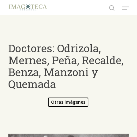
Skip
Menu
to
search
Close
main
Menu
content
Doctores: Odrizola,
Mernes, Peña, Recalde,
Benza, Manzoni y
Quemada
Otras imágenes