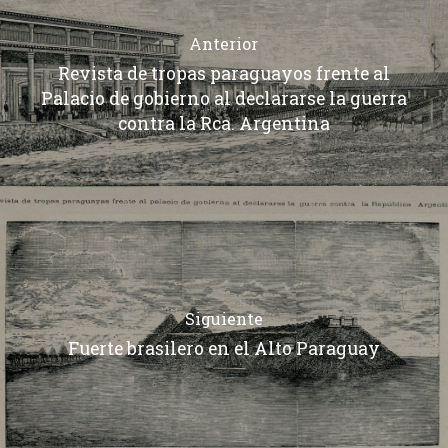
Anterior
Revista de tropas paraguayos frente al
Palacio de gobierno al declararse la guerra
contra la Rca. Argentina
Siguiente
Fuerte brasilero en el Alto Paraguay