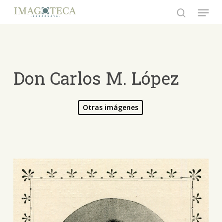
Skip
Menu
to
search
Close
main
Menu
content
Don Carlos M. López
Otras imágenes