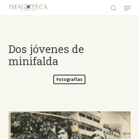
Skip
Menu
to
search
Close
main
Menu
content
Dos jóvenes de
minifalda
Fotografías