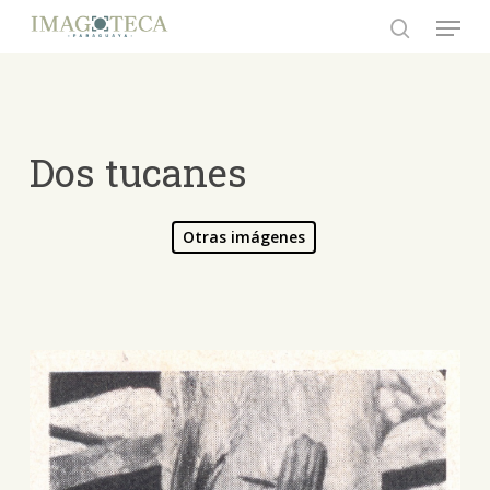
Skip
Menu
to
search
Close
main
Menu
content
Dos tucanes
Otras imágenes