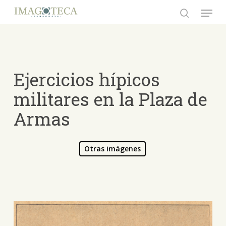
Skip
Menu
to
search
Close
main
Menu
content
Ejercicios hípicos
militares en la Plaza de
Armas
Otras imágenes