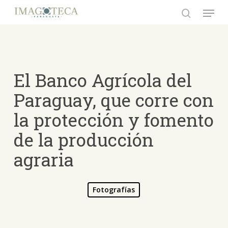
Skip
Menu
to
search
Close
main
Menu
content
El Banco Agrícola del
Paraguay, que corre con
la protección y fomento
de la producción
agraria
Fotografías