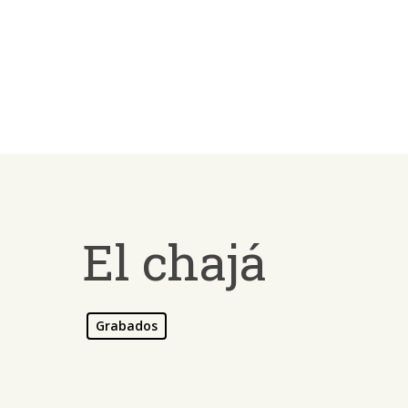
Skip
to
main
content
El chajá
Grabados