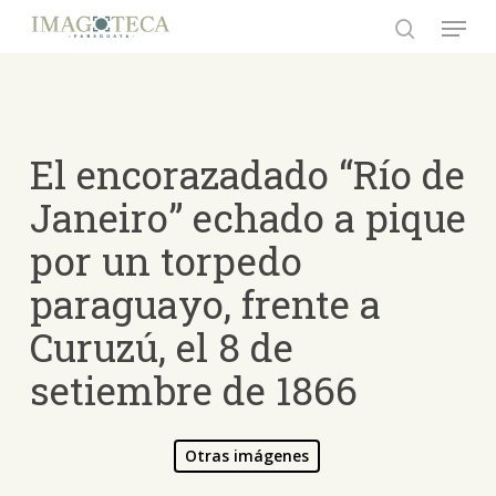
Skip
Menu
to
search
Close
main
Menu
content
El encorazadado “Río de
Janeiro” echado a pique
por un torpedo
paraguayo, frente a
Curuzú, el 8 de
setiembre de 1866
Otras imágenes