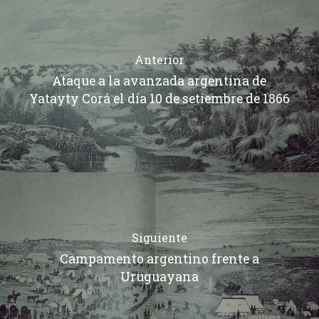
Anterior
Ataque a la avanzada argentina de
Yatayty Corá el día 10 de setiembre de 1866
Siguiente
Campamento argentino frente a
Uruguayana