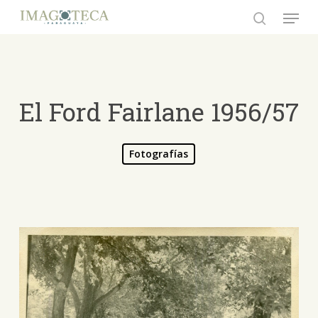
Skip
Menu
to
search
Close
main
Menu
content
El Ford Fairlane 1956/57
Fotografías