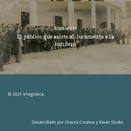
Siguiente
El público que asiste al Juramento a la
bandera
© 2021 Imagoteca.
Desarrollado por
Chacra Creativa
y
Raver Studio