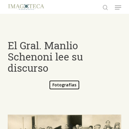
Skip
Menu
to
search
Close
main
Menu
content
El Gral. Manlio
Schenoni lee su
discurso
Fotografías