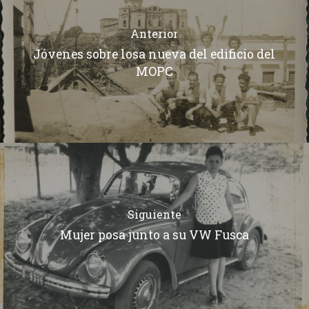
Anterior
Jóvenes sobre losa nueva del edificio del
MOPC
Siguiente
Mujer posa junto a su VW Fusca