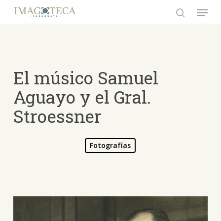
Skip
Menu
to
search
Close
main
Menu
content
El músico Samuel
Aguayo y el Gral.
Stroessner
Fotografías