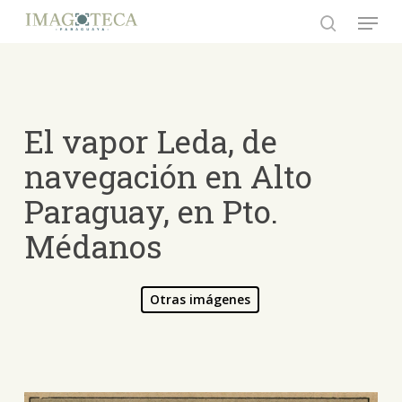
Skip
Menu
to
search
Close
main
Menu
content
El vapor Leda, de
navegación en Alto
Paraguay, en Pto.
Médanos
Otras imágenes