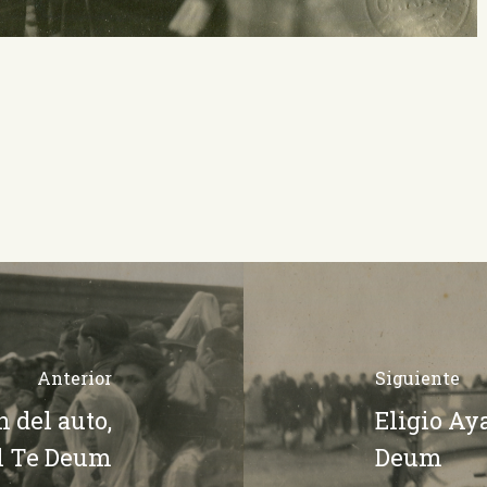
Anterior
Siguiente
n del auto,
Eligio Aya
el Te Deum
Deum