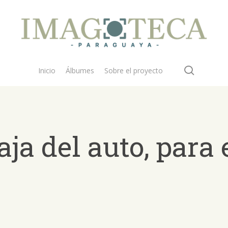
search
Inicio
Álbumes
Sobre el proyecto
aja del auto, para
 buscar?