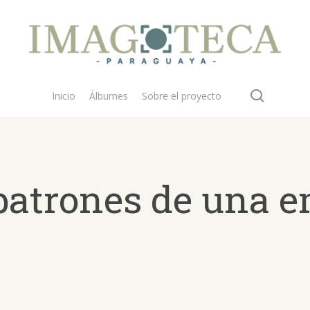
search
Inicio
Álbumes
Sobre el proyecto
patrones de una 
 buscar?