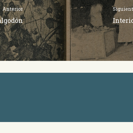
Anterior
Siguien
 algodón
Interi