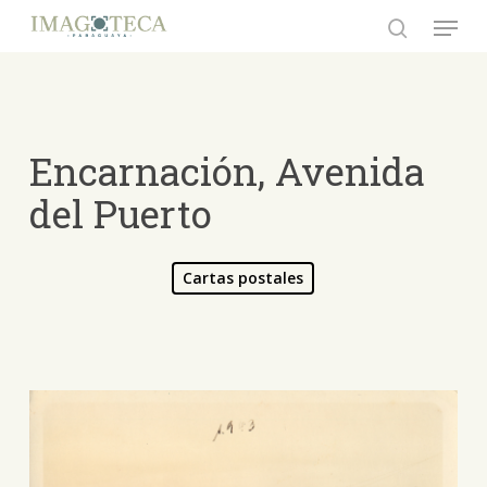
Skip
Menu
to
search
Close
main
Menu
content
Encarnación, Avenida
del Puerto
Cartas postales