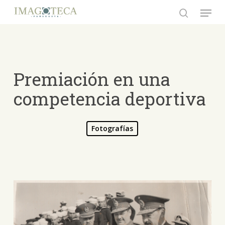
Skip
Menu
to
search
Close
main
Menu
content
Premiación en una
competencia deportiva
Fotografías