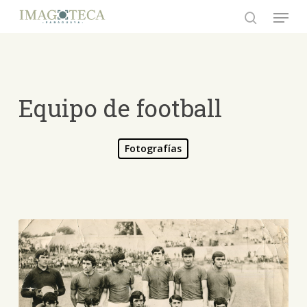
Skip
Menu
to
search
Close
main
Menu
content
Equipo de football
Fotografías