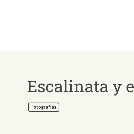
Skip
to
main
content
Escalinata y 
Fotografías