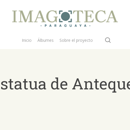
search
Inicio
Álbumes
Sobre el proyecto
estatua de Antequ