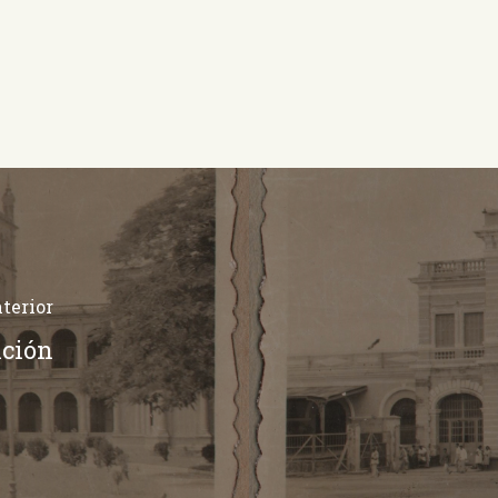
terior
nción