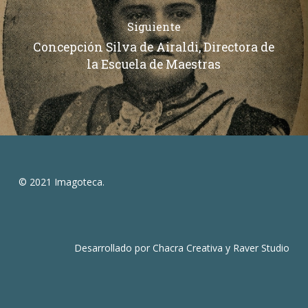
Siguiente
Concepción Silva de Airaldi, Directora de
la Escuela de Maestras
© 2021 Imagoteca.
Desarrollado por
Chacra Creativa
y
Raver Studio