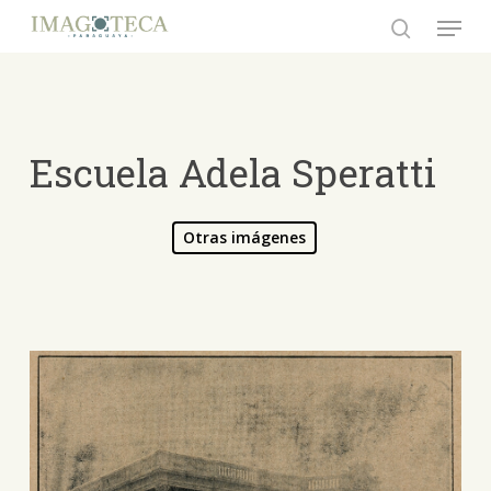
Skip
Menu
to
search
Close
main
Menu
content
Escuela Adela Speratti
Otras imágenes