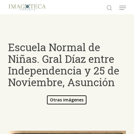
Skip
Menu
to
search
Close
main
Menu
content
Escuela Normal de
Niñas. Gral Díaz entre
Independencia y 25 de
Noviembre, Asunción
Otras imágenes