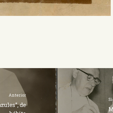
Anterior
Si
zules", de
M