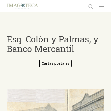
Skip
Menu
to
search
Close
main
Menu
content
Esq. Colón y Palmas, y
Banco Mercantil
Cartas postales