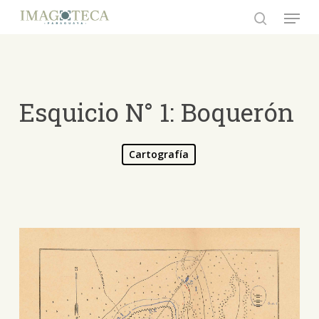
Skip
Menu
to
search
Close
main
Menu
content
Esquicio N° 1: Boquerón
Cartografía