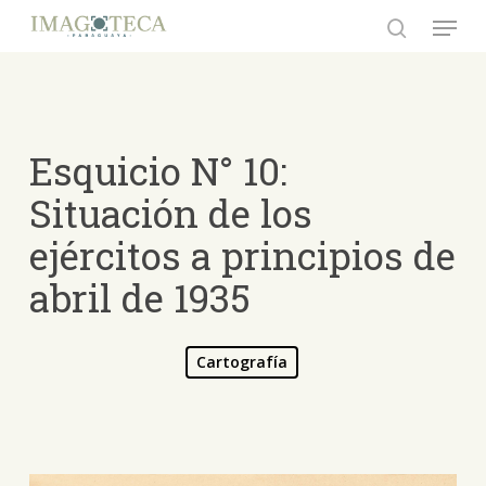
Skip
Menu
to
search
Close
main
Menu
content
Esquicio N° 10:
Situación de los
ejércitos a principios de
abril de 1935
Cartografía