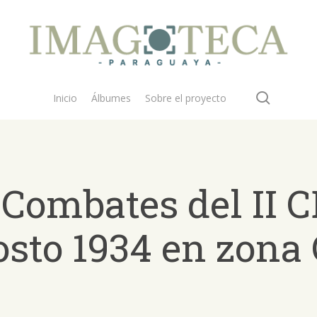
search
Inicio
Álbumes
Sobre el proyecto
 Combates del II C
osto 1934 en zona
 buscar?