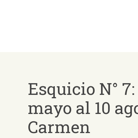
Skip
to
main
content
Esquicio N° 7:
mayo al 10 ag
Carmen
Presiona ENTER para buscar o ESC para salir -
¿Cómo