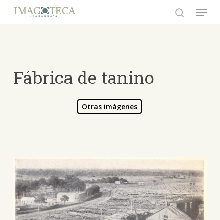
Skip
Menu
to
search
Close
main
Menu
content
Fábrica de tanino
Otras imágenes