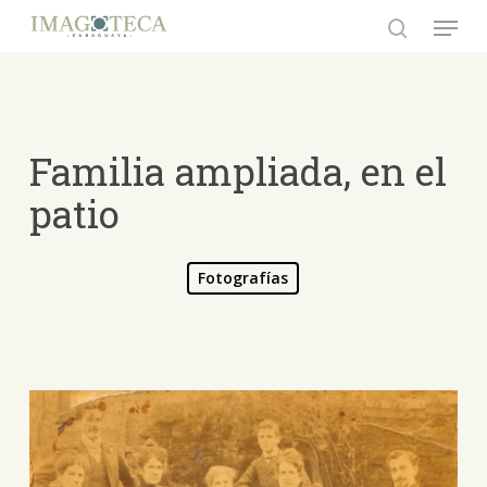
Skip
Menu
to
search
Close
main
Menu
content
Familia ampliada, en el
patio
Fotografías