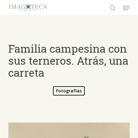
Skip
Menu
to
search
Close
main
Menu
content
Familia campesina con
sus terneros. Atrás, una
carreta
Fotografías