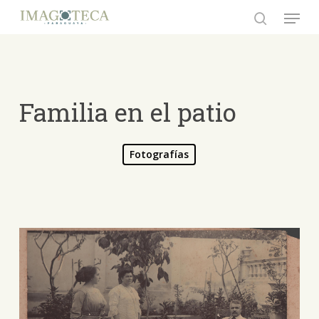
Skip
Menu
to
search
Close
main
Menu
content
Familia en el patio
Fotografías