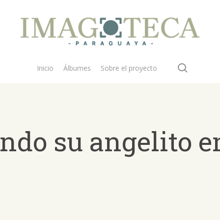
search
Inicio
Álbumes
Sobre el proyecto
ndo su angelito e
 buscar?