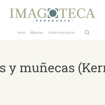
search
Inicio
Álbumes
Sobre el proyecto
dos y muñecas (Ke
 buscar?