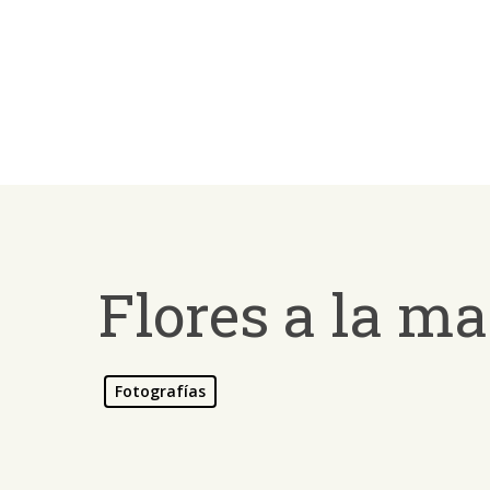
Skip
to
main
content
Flores a la m
Fotografías