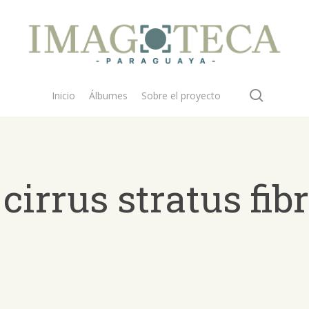
search
Inicio
Álbumes
Sobre el proyecto
irrus stratus fib
 buscar?