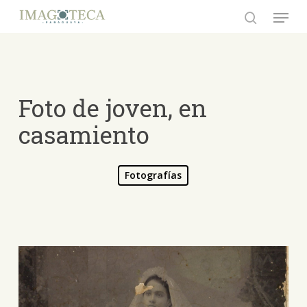
Skip
Menu
to
search
Close
main
Menu
content
Foto de joven, en
casamiento
Fotografías