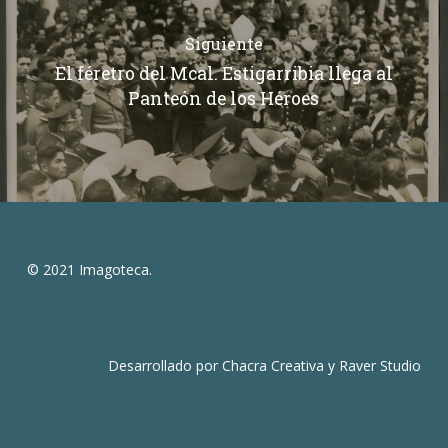
Siguiente
El féretro del Mcal. Estigarribia llega al
Panteón de los Héroes
© 2021 Imagoteca.
Desarrollado por
Chacra Creativa
y
Raver Studio