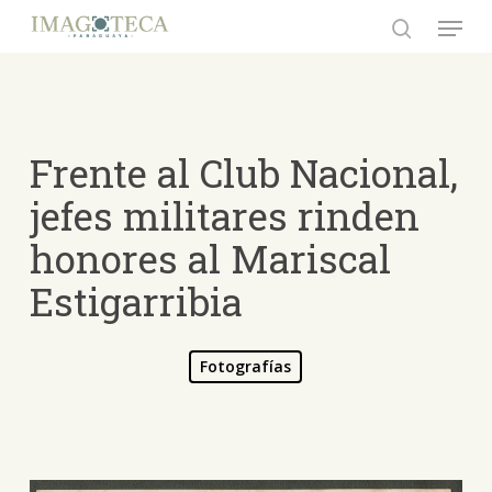
Skip
Menu
to
search
Close
main
Menu
content
Frente al Club Nacional,
jefes militares rinden
honores al Mariscal
Estigarribia
Fotografías