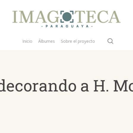
search
Inicio
Álbumes
Sobre el proyecto
decorando a H. M
 buscar?