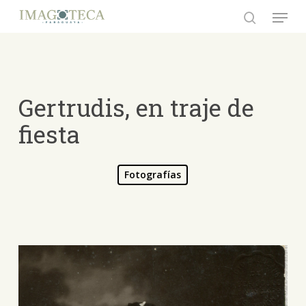
Skip
Menu
to
search
Close
main
Menu
content
Gertrudis, en traje de
fiesta
Fotografías