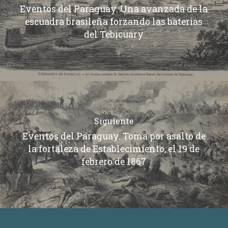
Eventos del Paraguay. Una avanzada de la
escuadra brasileña forzando las baterías
del Tebicuary
Siguiente
Eventos del Paraguay. Toma por asalto de
la fortaleza de Establecimiento, el 19 de
febrero de 1867