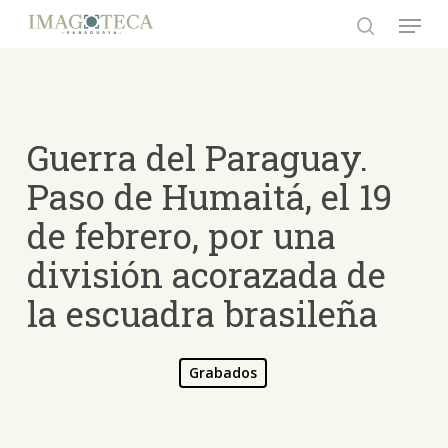
Skip
Menu
to
search
Close
main
Menu
content
Guerra del Paraguay.
Paso de Humaitá, el 19
de febrero, por una
división acorazada de
la escuadra brasileña
Grabados