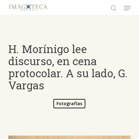
Skip
Menu
to
search
Close
main
Menu
content
H. Morínigo lee
discurso, en cena
protocolar. A su lado, G.
Vargas
Fotografías