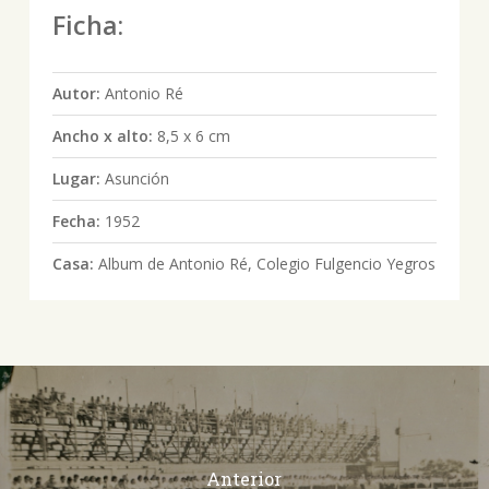
Ficha:
Autor:
Antonio Ré
Ancho x alto:
8,5 x 6 cm
Lugar:
Asunción
Fecha:
1952
Casa:
Album de Antonio Ré, Colegio Fulgencio Yegros
Anterior