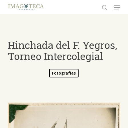
Skip
Menu
to
search
Close
main
Menu
content
Hinchada del F. Yegros,
Torneo Intercolegial
Fotografías