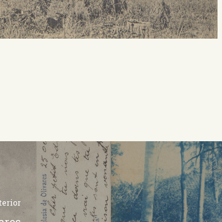
erior
ares